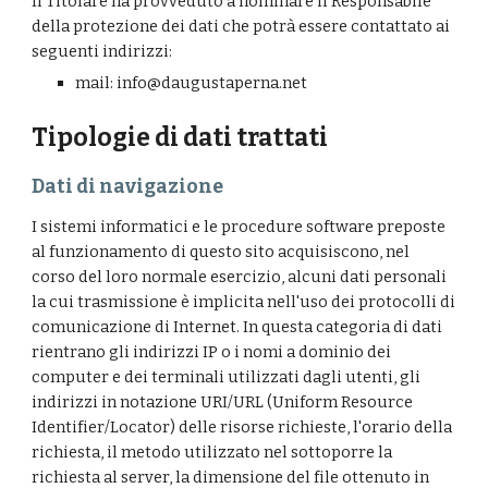
Il Titolare ha provveduto a nominare il Responsabile 
della protezione dei dati che potrà essere contattato ai 
seguenti indirizzi:
mail: info@daugustaperna.net
Tipologie di dati trattati
Dati di navigazione
I sistemi informatici e le procedure software preposte 
al funzionamento di questo sito acquisiscono, nel 
corso del loro normale esercizio, alcuni dati personali 
la cui trasmissione è implicita nell'uso dei protocolli di 
comunicazione di Internet. In questa categoria di dati 
rientrano gli indirizzi IP o i nomi a dominio dei 
computer e dei terminali utilizzati dagli utenti, gli 
indirizzi in notazione URI/URL (Uniform Resource 
Identifier/Locator) delle risorse richieste, l'orario della 
richiesta, il metodo utilizzato nel sottoporre la 
richiesta al server, la dimensione del file ottenuto in 