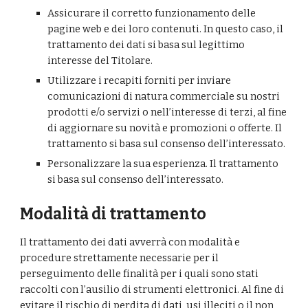
Assicurare il corretto funzionamento delle 
pagine web e dei loro contenuti. In questo caso, il 
trattamento dei dati si basa sul legittimo 
interesse del Titolare.
Utilizzare i recapiti forniti per inviare 
comunicazioni di natura commerciale su nostri 
prodotti e/o servizi o nell’interesse di terzi, al fine 
di aggiornare su novità e promozioni o offerte. Il 
trattamento si basa sul consenso dell’interessato.
Personalizzare la sua esperienza. Il trattamento 
si basa sul consenso dell’interessato.
Modalità di trattamento
Il trattamento dei dati avverrà con modalità e 
procedure strettamente necessarie per il 
perseguimento delle finalità per i quali sono stati 
raccolti con l’ausilio di strumenti elettronici. Al fine di 
evitare il rischio di perdita di dati, usi illeciti o il non 