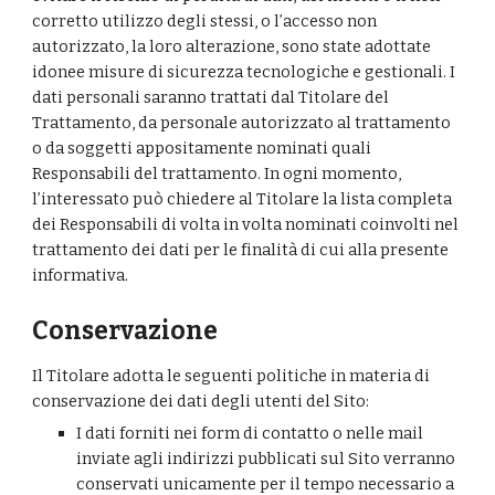
corretto utilizzo degli stessi, o l’accesso non 
autorizzato, la loro alterazione, sono state adottate 
idonee misure di sicurezza tecnologiche e gestionali. I 
dati personali saranno trattati dal Titolare del 
Trattamento, da personale autorizzato al trattamento 
o da soggetti appositamente nominati quali 
Responsabili del trattamento. In ogni momento, 
l’interessato può chiedere al Titolare la lista completa 
dei Responsabili di volta in volta nominati coinvolti nel 
trattamento dei dati per le finalità di cui alla presente 
informativa.
Conservazione
Il Titolare adotta le seguenti politiche in materia di 
conservazione dei dati degli utenti del Sito:
I dati forniti nei form di contatto o nelle mail 
inviate agli indirizzi pubblicati sul Sito verranno 
conservati unicamente per il tempo necessario a 