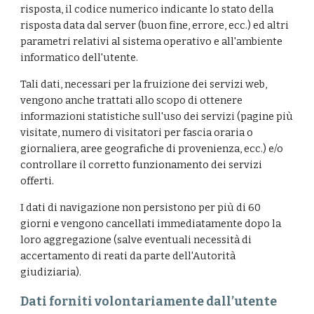
risposta, il codice numerico indicante lo stato della 
risposta data dal server (buon fine, errore, ecc.) ed altri 
parametri relativi al sistema operativo e all'ambiente 
informatico dell'utente.
Tali dati, necessari per la fruizione dei servizi web, 
vengono anche trattati allo scopo di ottenere 
informazioni statistiche sull'uso dei servizi (pagine più 
visitate, numero di visitatori per fascia oraria o 
giornaliera, aree geografiche di provenienza, ecc.) e/o 
controllare il corretto funzionamento dei servizi 
offerti.  
I dati di navigazione non persistono per più di 60 
giorni e vengono cancellati immediatamente dopo la 
loro aggregazione (salve eventuali necessità di 
accertamento di reati da parte dell'Autorità 
giudiziaria).
Dati forniti volontariamente dall’utente