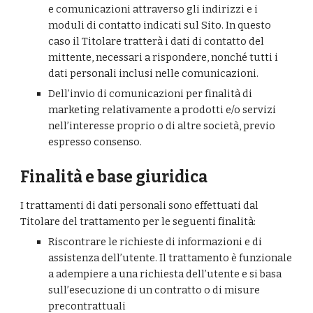
e comunicazioni attraverso gli indirizzi e i 
moduli di contatto indicati sul Sito. In questo 
caso il Titolare tratterà i dati di contatto del 
mittente, necessari a rispondere, nonché tutti i 
dati personali inclusi nelle comunicazioni.
Dell’invio di comunicazioni per finalità di 
marketing relativamente a prodotti e/o servizi 
nell’interesse proprio o di altre società, previo 
espresso consenso.
Finalità e base giuridica
I trattamenti di dati personali sono effettuati dal 
Titolare del trattamento per le seguenti finalità:
Riscontrare le richieste di informazioni e di 
assistenza dell’utente. Il trattamento è funzionale 
a adempiere a una richiesta dell’utente e si basa 
sull’esecuzione di un contratto o di misure 
precontrattuali